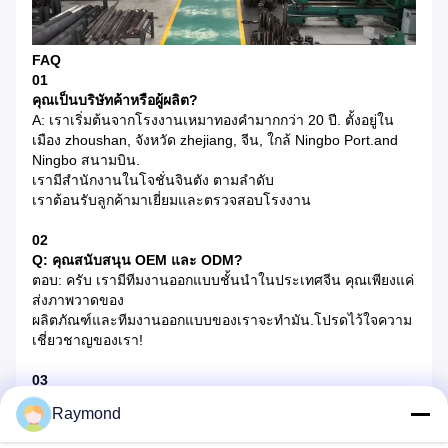
FAQ
01
คุณเป็นบริษัทค้าหรือผู้ผลิต?
A: เราเริ่มต้นจากโรงงานเหมาทองคํามากกว่า 20 ปี. ตั้งอยู่ใน
เมือง zhoushan, จังหวัด zhejiang, จีน, ใกล้ Ningbo Port.and
Ningbo สนามบิน.
เรามีสํานักงานในโจชั่นจินตัง ตามลําดับ
เราต้อนรับลูกค้ามาเยี่ยมและตรวจสอบโรงงาน
02
Q: คุณสนับสนุน OEM และ ODM?
ตอบ: ครับ เรามีทีมงานออกแบบชั้นนําในประเทศจีน คุณเพียงแค่
ส่งภาพวาดของ
ผลิตภัณฑ์และทีมงานออกแบบของเราจะทํามัน.โปรดไว้ใจความ
เชี่ยวชาญของเรา!
03
Q: ทําไมต้องเลือกเรา?
Raymond
ตอบ: ในอุตสาหกรรมนี้ เรามีระบบบริการและการจัดการ
คุณภาพที่ดีกว่า ผมเชื่อว่าคุณจะเลือกมืออาชีพและคุณภาพ