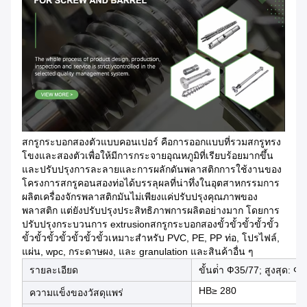
สกรูกระบอกสองตัวแบบคอนเปอร์ คือการออกแบบที่รวมสกรูทรง
โขงและสองตัวเพื่อให้มีการกระจายอุณหภูมิที่เรียบร้อยมากขึ้น
และปรับปรุงการละลายและการผลักดันพลาสติกการใช้งานของ
โครงการสกรูคอนสองท่อได้บรรลุผลที่น่าทึ่งในอุตสาหกรรมการ
ผลิตเครื่องจักรพลาสติกมันไม่เพียงแค่ปรับปรุงคุณภาพของ
พลาสติก แต่ยังปรับปรุงประสิทธิภาพการผลิตอย่างมาก โดยการ
ปรับปรุงกระบวนการ extrusionสกรูกระบอกสองขั้วขั้วขั้วขั้วขั้ว
ขั้วขั้วขั้วขั้วขั้วขั้วขั้วเหมาะสําหรับ PVC, PE, PP ท่อ, โปรไฟล์,
แผ่น, wpc, กระดาษผง, และ granulation และสินค้าอื่น ๆ
รายละเอียด
ขั้นต่ํา Ф35/77; สูงสุด: Ф
HB≥ 280
ความแข็งของวัสดุแพร่