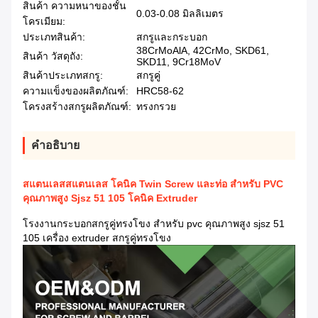
สินค้า ความหนาของชั้น
0.03-0.08 มิลลิเมตร
โครเมียม:
ประเภทสินค้า:
สกรูและกระบอก
38CrMoAlA, 42CrMo, SKD61,
สินค้า วัสดุถัง:
SKD11, 9Cr18MoV
สินค้าประเภทสกรู:
สกรูคู่
ความแข็งของผลิตภัณฑ์:
HRC58-62
โครงสร้างสกรูผลิตภัณฑ์:
ทรงกรวย
คําอธิบาย
สแตนเลสสแตนเลส โคนิค Twin Screw และท่อ สําหรับ PVC
คุณภาพสูง Sjsz 51 105 โคนิค Extruder
โรงงานกระบอกสกรูคู่ทรงโขง สําหรับ pvc คุณภาพสูง sjsz 51
105 เครื่อง extruder สกรูคู่ทรงโขง