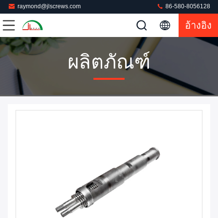
raymond@jlscrews.com
86-580-8056128
อ้างอิง
ผลิตภัณฑ์