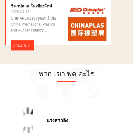
เป็นหนึ่งในงานนิทรรศการที่
ชินาปลาส ในเชียงใหม่
color: #0056b3; text-align: left
สําคัญที่สุดในอุตสาหกรรม
!important; box-sizing:
2025-04-15
พลาสติกสากล และยังเป็นงาน
border-box; } .gtr-container-
CHINAPLAS (ยังรู้จักกันในชื่อ
นิทรรศการที่นานาชาติที่สุดใน
a1b2c3d4-details p { margin-
China International Plastics
โปแลนด์งานแสดงสินค้านี้
left: 1em; box-sizing: border-
and Rubber Industry
ครอบคลุมทุกด้านของ
box; } @media (min-width:
Exhibition) เป็นงานแสดงผลิต
อุตสาหกรรมแปรรูปพลาสติก
768px) { .gtr-container-
พลาสติกและยางนานาชาติชั้น
ตั้งแต่ขั้นตอนแรกของการผลิต
อ่านต่อ
a1b2c3d4 { padding: 24px; }
นําในโลกสปอนเซอร์โดย Ya-
และแปรรูปพลาสติกถึงการกํา
.gtr-container-a1b2c3d4-
style Exhibition Service Co.,
จัดและรีไซเคิลพลาสติกในช่วง
section-title { margin-top:
LTD., และได้รับการสนับสนุน
การแสดง 4 วัน, บริษัทที่ร่วม
2.5em; margin-bottom:
อย่างแข็งแกร่งจากสมาคม
งานจะนําเสนอเทคโนโลยีและ
1.2em; } } Plast Eurasia
วิชาชีพหลายในประเทศและ
พวก เขา พูด อะไร
อุปกรณ์แปรรูปพลาสติกล่าสุด,
Istanbul ซึ่งเป็นงานแสดงสินค้า
ต่างประเทศ การแสดงครั้งนี้จัด
หม้อและเครื่องมือที่ใช้ใน
อุตสาหกรรมพลาสติกที่ใหญ่
ขึ้นทุกปีในเชนเจนและเซี่ยงไฮ้
กระบวนการผลิตพลาสติก,
ที่สุดของตุรกีและสำคัญที่สุด
ในรอบ, ปีเดียวในเชนเจน,ประ
เทคโนโลยีการรีไซเคิล
ของยุโรป ได้รวบรวมบริษัท ผู้
จําสองปีในเซี่ยงไฮ้. ครับราย
พลาสติก,และเทคโนโลยีการใช้
ผลิต ซัพพลายเออร์ และผู้
ละเอียดการแสดง CHINAPLAS
ระบบไอทีในกระบวนการผลิต
เชี่ยวชาญที่ดำเนินงานในภาค
2025 สากล เวลา:15-18
พลาสติกหนึ่งในลักษณะหลัก
พลาสติกทุกปี รายละเอียดการ
เมษายน 2025 ที่ตั้ง:ศูนย์การ
ของงานแสดงสินค้านี้คือผู้เข้า
แสดงสินค้านานาชาติ PLAST
ประชุมและนิทรรศการ
นางสาวลิง
ชมจะมีโอกาสได้เห็น
EURASIA 2025: เวลา: วันที่ 3
นานาชาติเชียงใหม่
กระบวนการการผลิตทั้งหมดใน
ถึง 6 ธันวาคม สถานที่: Eski,
พื้นที่:380000 ตารางเมตร