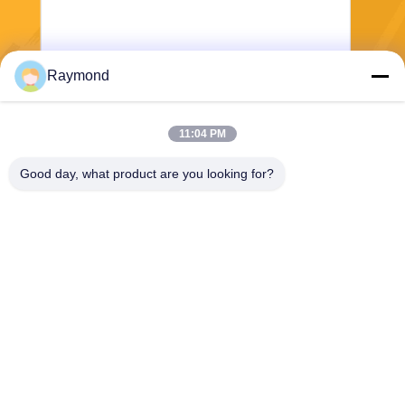
ด้วยปริมาณการค้าที่ยิ่งใหญ่ซึ่ง
เรา
ประเทศสมาชิกยุโรปเก่ามาก
กระจายไปทั่วภูมิศาสตร์อัน
ทําให้มีข้อดีต่อการแข่งขันครั้งที่
กว้างใหญ่ ผู้ซื้อจาก 151
เจ็ด คือการนํานโยบายการค้า
ประเทศมีโอกาสรวบรวม
ของสหภาพยุโรปเคลสกําลัง
Raymond
ผลิตภัณฑ์และบริการภายใต้
สร้างสนามบิน เปิดช่องทางการ
ส่ง
หลังคาเดียว ตัวแทนภาคส่วนที่
ขนส่งสินค้าทั่วครึ่งหนึ่งของ
จะพบกันเป็นครั้งที่ 35 ในปีนี้จะ
ยุโรปการลดเวลาในการขนส่ง
ได้รับโอกาสในการชม
11:04 PM
สินค้าไปยังประเทศและภูมิภาค
เทคโนโลยีและการพัฒนาล่าสุด
ในยุโรปตะวันออกอย่างสําคัญ.
ในอุตสาหกรรมพลาสติกภายใต้
Good day, what product are you looking for?
หลังคาเดียว
Zhoushan Jialong Screw Manufacture
Co.,Ltd
raymond@jlscrews.com
86-580-8056128
95# ถนนยางาง จินตางตวอน
เมืองโจชั่น จังหวัดเจเจียงจาน
จีน