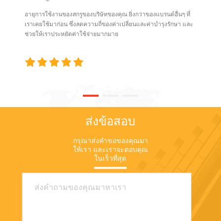
อุตสาหกรรมแปรรูปพลาสติก
Cumhuriyet, Hadımköy Yolu
จํานวนตัวยับยั้งกว่า 4500รวม
พวกเขายังสามารถเรียนรู้เกี่ยว
อายุการใช้งานของสกรูของบริษัทของคุณ ยิ่งกว่าของแบรนด์อื่นๆ ที่
Cd 9/1, 34500
ถึงหลายผู้นําในอุตสาหกรรม
กับเทคโนโลยีการประมวลผล
เราเคยใช้มาก่อน ซึ่งลดความถี่ของค่าเปลี่ยนและค่าบํารุงรักษา และ
Büyükçekmece/İstanbul,
เช่น BASF, LG Chemical,
ทั้งหมด, เช่นการบดพลาสติก
ช่วยให้เราประหยัดค่าใช้จ่ายมากมาย
Türkiy การค้ากระจายไปทั่ว
Lotte, Formosa Plastics
การแยกสี การผสมและการป้อน,
ภูมิศาสตร์อันกว้างใหญ่ ในปี
Group, Sinopec, Wanhua
การตัดน้ํา, การกระปุก, การทาสี
2025 ผู้แสดงสินค้า 1,503 ราย
Chemical ประเด็นและจุด
และการบําบัดโลหะ, การตัด
มีโอกาสนำเสนอผลิตภัณฑ์และ
เด่นของงานนิทรรศการ
แบบแม่นยําเครื่องเจาะหมักและ
บริการของตนในงานแสดง
CHINAPLAS 2025 เน้นใน
เครื่องผลิตผลิตภัณฑ์ปลายแบบ
สินค้าที่จัดขึ้นทุกปีและยังคง
หัวข้อ "เศรษฐกิจหมุนเวียน" "ดิ
extruderเป็นต้น (บูธของเรา
เติบโตอย่างต่อเนื่อง งานนี้มีผู้
จิตัล", "วัสดุนวัตกรรม" และ
ไม่1-C07, ยินดีต้อนรับสู่การ
ซื้อที่เป็นมืออาชีพ 76,430 ราย
"เทคโนโลยีระดับสูง ผลิตใน
เยี่ยมชมเรา!) ปัจจัยบวกของ
โดย 18% ของจำนวนผู้เข้าชม
จีน"เน้นทิศทางการพัฒนา
ส่งข้อสอบ
สภาพแวดล้อมการลงทุนใน
ทั้งหมดเป็นผู้ซื้อชาวต่างชาติ
"เขียว + ฉลาด"การจัดงานจะ
โปแลนด์คือดังนี้พลังงานใน
ในบรรดาผู้เชี่ยวชาญที่เข้าชม
แสดงนวัตกรรมที่ล้ําหน้า
ตลาดใหญ่มาก.อันดับที่สี่ กา
กรุณาส่งคําขอของคุณมา
งาน Plast Eurasia Fair ซึ่งมีผู้
มากมาย รวมถึงโครงการ
รดําเนินการด้านการจัดส่วนตัว
ให้เรา และเราจะตอบคุณ
แสดงสินค้าจาก 44 ประเทศ
เทคโนโลยีแรกในโลกหรือเอเชีย
ในเร็วที่สุด
ได้ค่อนข้างเรียบร้อย ปัจจุบัน
22% มาจากประเทศในยุโรป
กว่า 120 โครงการในงาน
สัดส่วนของเศรษฐกิจเอกชนมัน
26% มาจากเอเชียและโอเชีย
นิทรรศการยังมีพื้นที่พิเศษสําห
มีตําแหน่งทางภูมิศาสตร์ที่ดี
เนีย 21% มาจากประเทศใน
รับเทคโนโลยีรีไซเคิล, บิโอ
กว่า และสามารถกระจายแสง
แอฟริกา 5% มาจากคาบสมุทร
พลาสติกและการแก้ไขการ
ไปยังตลาดของยุโรปตะวันออก
บอลข่าน และ 14% มาจาก
พัฒนาที่ยั่งยืนอื่น ๆ บูธของเรา
และตะวันตกในเวลาเดียวกัน
อเมริกาเหนือและอเมริกาใต้
คือ 5R61 ยินดีต้อนรับมาเยี่ยม
อันดับที่หก ค่าแรงงานต่ํากว่า