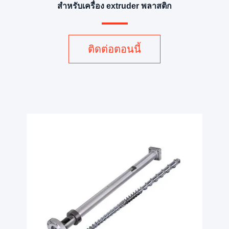
สําหรับเครื่อง extruder พลาสติก
ติดต่อตอนนี้
v