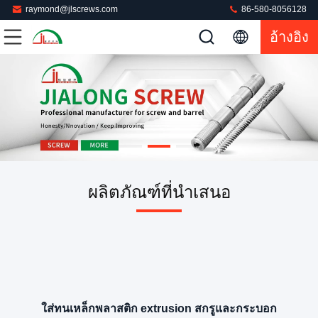
raymond@jlscrews.com
86-580-8056128
อ้างอิง
ผลิตภัณฑ์ที่นําเสนอ
ใส่ทนเหล็กพลาสติก extrusion สกรูและกระบอก