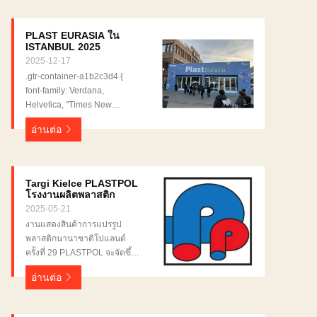
PLAST EURASIA ใน
ISTANBUL 2025
2025-12-17
.gtr-container-a1b2c3d4 {
font-family: Verdana,
Helvetica, "Times New
Roman", Arial, sans-serif;
อ่านต่อ
color: #333; padding: 16px;
line-height: 1.6; font-size:
14px; box-sizing: border-box;
} .gtr-container-a1b2c3d4 p {
Targi Kielce PLASTPOL
margin-top: 0; margin-bottom:
โรงงานผลิตพลาสติก
1em; text-align: left
2025-05-21
!important; font-size: 14px;
งานแสดงสินค้าการแปรรูป
box-sizing: border-box; } .gtr-
พลาสติกนานาชาติโปแลนด์
container-a1b2c3d4 strong {
ครั้งที่ 29 PLASTPOL จะจัดขึ้น
font-weight: bold; } .gtr-
ในโปแลนด์ ตั้งแต่วันที่ 20-23
container-a1b2c3d4-section-
อ่านต่อ
พฤษภาคม 2525 โดยมีการ
title { font-size: 18px; font-
รับรองจาก UFI ระหว่าง
weight: bold; margin-top:
ประเทศPLASTPOL Exhibition
2em; margin-bottom: 1em;