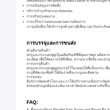
เทคนิคของเราพร้อมที่จะช่วยคุณในทุกคําถามหรือปัญหา
การสนับสนุนการติดตั้ง
บริการบํารุงรักษาและซ่อมแซม
การปรับปรุงผลงาน
การแก้ไขการออกแบบตามความต้องการ
เรามุ่งมั่นที่จะให้บริการลูกค้าอย่างดีเยี่ยม และรับป
การบรรจุและการขนส่ง
คําอธิบายสินค้า:
สกรูและกระบอกคู่คู่เป็นผลิตภัณฑ์ที่มีคุณภาพสูง ผลิตจ
ละเอียด เพื่อให้ผลงานได้ดีเยี่ยม, ความน่าเชื่อถือ แ
การบรรจุสินค้า:
สกรูและกระบอกคู่คู่ถูกบรรจุไว้ในกล่องไม้ที่แข็งแกร่
ระบุที่ชัดเจนเพื่อทําให้มันง่ายที่จะระบุและติดตาม
การขนส่ง
มีบริการจัดส่งทั่วโลก และเราให้บริการทางเลือกการจัดส่
ส่งของท่านถูกต้องและทันเวลาค่าจัดส่งจะแตกต่างกันขึ้นอ
FAQ:
A: ชื่อแบรนด์ของ Parallel Twin Screw and Barrel คือ J