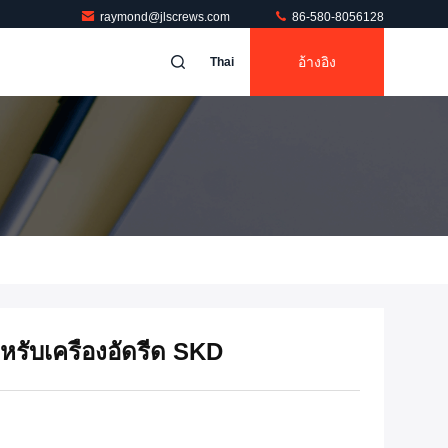
raymond@jlscrews.com
86-580-8056128
อ้างอิง
Thai
รับเครื่องอัดรีด SKD