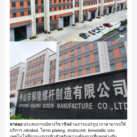
จาลอง:
ประสบการณ์ทางวิชาชีพด้านการแปรรูป เราสามารถให้
บริการ nitrided, โครม plating, สแตนเลส, bimetallic และ
เทคโนโลยีการแปรรูปผิวสําหรับความต้องการที่แตกต่างกัน