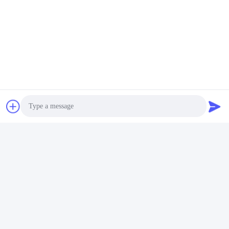
FAQ
01
คุณเป็นบริษัทค้าหรือผู้ผลิต?
A: เราเริ่มต้นจากโรงงานเหมาทองคํามากกว่า 20 ปี. ตั้งอยู่ใน
เมือง zhoushan, จังหวัด zhejiang, จีน, ใกล้ Ningbo Port.and
Ningbo สนามบิน.
Photo
เรามีสํานักงานในโจชั่นจินตัง ตามลําดับ
เราต้อนรับลูกค้ามาเยี่ยมและตรวจสอบโรงงาน
Video Call
02
Audio Call
Q: คุณสนับสนุน OEM และ ODM?
ตอบ: ครับ เรามีทีมงานออกแบบชั้นนําในประเทศจีน คุณเพียงแค่