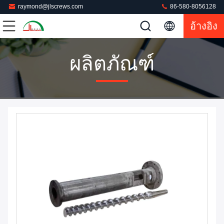
raymond@jlscrews.com
86-580-8056128
อ้างอิง
ผลิตภัณฑ์