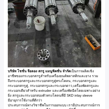
บริษัท โชชั่น จีอลอง สกรู แมนูฟัคชั่น จํากัด
เป็นการผลิตเชิง
อาชีพของกระบอกสกรูสําหรับเครื่องยนต์พลาสติกและยาง รวม
ถึงกระบอกสกรูและกระบอกสกรูคู่ทรงโคลน, กระบอกสกรูและ
กระบอกสกรูคู่, กระบอกสกรูและกระบอกดาว,เครื่องพัดสกรูและ
กระบอกเดียวสําหรับ extruder และเครื่องพัดฉีดโดยเฉพาะอย่าง
ยิ่ง สกรูและกระบอกสองตัวทรงโคลนที่มี SKD inlay sleeve
มีอายุการใช้งานที่ดีกว่า
ประสบการณ์ทางวิชาชีพในการออกแบบ เรามีประสบการณ์การ